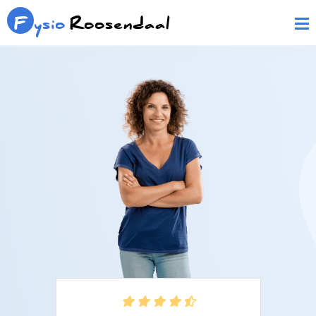
F
ysio
Roosendaal