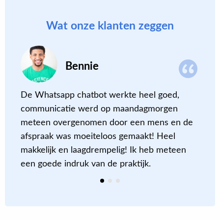
Wat onze klanten zeggen
Bennie
De Whatsapp chatbot werkte heel goed,
E
communicatie werd op maandagmorgen
z
meteen overgenomen door een mens en de
b
afspraak was moeiteloos gemaakt! Heel
d
k
makkelijk en laagdrempelig! Ik heb meteen
v
een goede indruk van de praktijk.