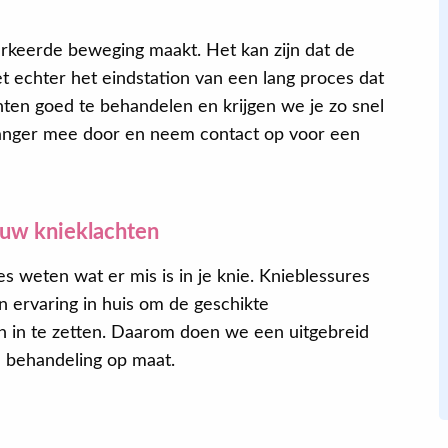
erkeerde beweging maakt. Het kan zijn dat de
Eva
t echter het eindstation van een lang proces dat
hten goed te behandelen en krijgen we je zo snel
 langer mee door en neem contact op voor een
Na de behandeling van mijn onderrug,
slaap ik beter, kan ik langer zitten,
geconcentreerder werken en heb ik in
zijn algemeenheid meer energie. Ik
ouw knieklachten
weet zeker dat dat door het
 weten wat er mis is in je knie. Knieblessures
oefenprogramma komt dat ik kreeg. Ik
 ervaring in huis om de geschikte
doe het nog steeds.
 in te zetten. Daarom doen we een uitgebreid
 behandeling op maat.