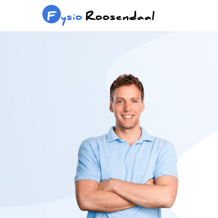
F
ysio
Roosendaal