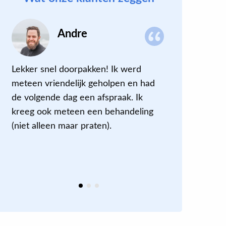
Andre
Lekker snel doorpakken! Ik werd
De Whatsa
meteen vriendelijk geholpen en had
goed, com
de volgende dag een afspraak. Ik
maandagm
kreeg ook meteen een behandeling
overgenom
(niet alleen maar praten).
afspraak w
Heel makke
heb metee
praktijk.