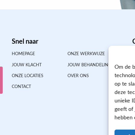
Snel naar
HOMEPAGE
ONZE WERKWIJZE
JOUW KLACHT
JOUW BEHANDELING
Om de be
technolo
ONZE LOCATIES
OVER ONS
op te sl
CONTACT
deze tec
unieke I
geeft of
hebben o